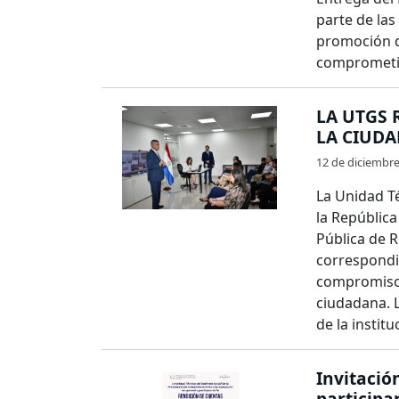
parte de las
promoción d
comprometida
LA UTGS 
LA CIUD
12 de diciembr
La Unidad Té
la República
Pública de R
correspondie
compromiso c
ciudadana. L
de la institu
Invitació
participa