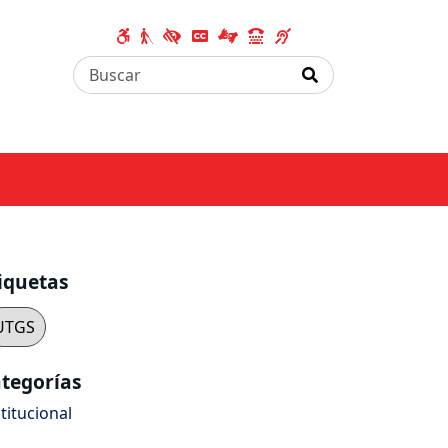
iquetas
UTGS
tegorías
titucional